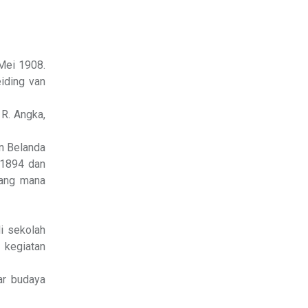
Mei 1908.
eiding van
R. Angka,
n Belanda
 1894 dan
yang mana
i sekolah
 kegiatan
ar budaya