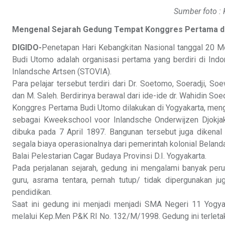
Sumber foto :
Mengenal Sejarah Gedung Tempat Konggres Pertama da
DIGIDO-
Penetapan Hari Kebangkitan Nasional tanggal 20 M
Budi Utomo adalah organisasi pertama yang berdiri di Indone
Inlandsche Artsen (STOVIA).
Para pelajar tersebut terdiri dari Dr. Soetomo, Soeradji,
dan M. Saleh. Berdirinya berawal dari ide-ide dr. Wahidin S
Konggres Pertama Budi Utomo dilakukan di Yogyakarta, men
sebagai Kweekschool voor Inlandsche Onderwijzen Djokjak
dibuka pada 7 April 1897. Bangunan tersebut juga dikena
segala biaya operasionalnya dari pemerintah kolonial Belanda
Balai Pelestarian Cagar Budaya Provinsi D.I. Yogyakarta.
Pada perjalanan sejarah, gedung ini mengalami banyak pe
guru, asrama tentara, pernah tutup/ tidak dipergunakan j
pendidikan.
Saat ini gedung ini menjadi menjadi SMA Negeri 11 Yogya
melalui Kep.Men P&K RI No. 132/M/1998. Gedung ini terletak 