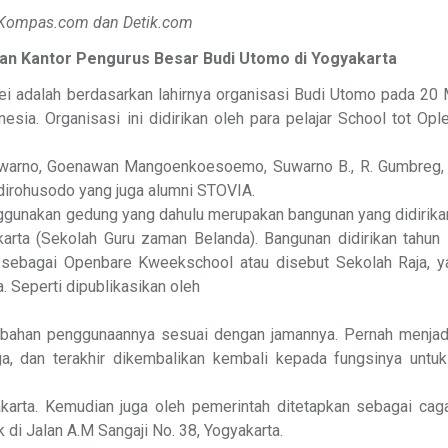
 Kompas.com dan Detik.com
n Kantor Pengurus Besar Budi Utomo di Yogyakarta
ei adalah berdasarkan lahirnya organisasi Budi Utomo pada 20 
sia. Organisasi ini didirikan oleh para pelajar School tot Opl
 Soewarno, Goenawan Mangoenkoesoemo, Suwarno B., R. Gumbreg, 
oedirohusodo yang juga alumni STOVIA.
ggunakan gedung yang dahulu merupakan bangunan yang didirika
arta (Sekolah Guru zaman Belanda). Bangunan didirikan tahun
l sebagai Openbare Kweekschool atau disebut Sekolah Raja, 
. Seperti dipublikasikan oleh
rubahan penggunaannya sesuai dengan jamannya. Pernah menjad
uga, dan terakhir dikembalikan kembali kepada fungsinya untuk
karta. Kemudian juga oleh pemerintah ditetapkan sebagai cag
di Jalan A.M Sangaji No. 38, Yogyakarta.