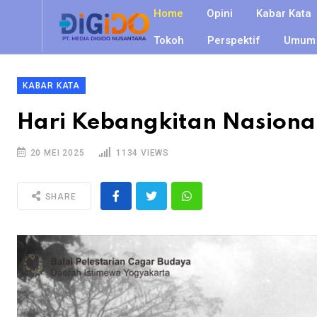
Home
Opini
Kabar Kata
Tokoh
Perspektif
Umum
KABAR KATA
Hari Kebangkitan Nasional
20 MEI 2025
1134 VIEWS
SHARE