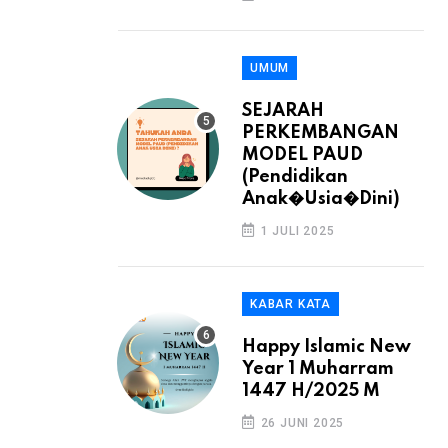
UMUM
SEJARAH
PERKEMBANGAN
MODEL PAUD
(Pendidikan
Anak�Usia�Dini)
1 JULI 2025
KABAR KATA
Happy Islamic New
Year 1 Muharram
1447 H/2025 M
26 JUNI 2025